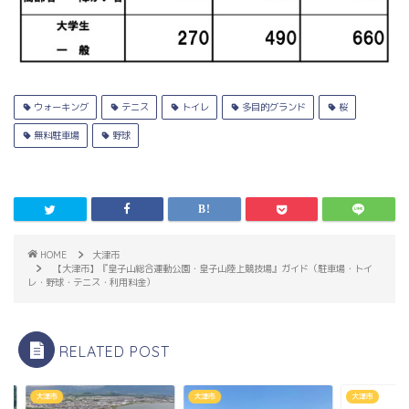
ウォーキング
テニス
トイレ
多目的グランド
桜
無料駐車場
野球
HOME
大津市
【大津市】『皇子山総合運動公園・皇子山陸上競技場』ガイド（駐車場・トイ
レ・野球・テニス・利用料金）
RELATED POST
市
大津市
大津市