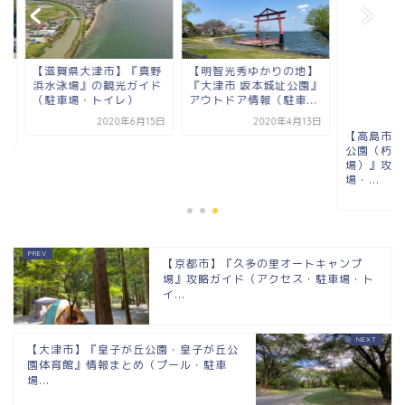
滋賀県大津市】『真野
【明智光秀ゆかりの地】
【高島市】『桑野橋
水泳場』の観光ガイド
『大津市 坂本城址公園』
公園（朽木キャンプ
駐車場・トイレ）
アウトドア情報（駐車...
場）』攻略ガイド（
場・...
2020年6月15日
2020年4月13日
2020年8
【京都市】『久多の里オートキャンプ
場』攻略ガイド（アクセス・駐車場・ト
イ...
【大津市】『皇子が丘公園・皇子が丘公
園体育館』情報まとめ（プール・駐車
場...