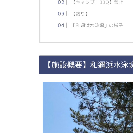
【キャンプ・BBQ】禁止
【釣り】
『和邇浜水泳場』の様子
【施設概要】和邇浜水泳