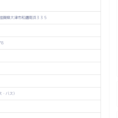
23 滋賀県大津市和邇南浜３３５
78
ス・バス）