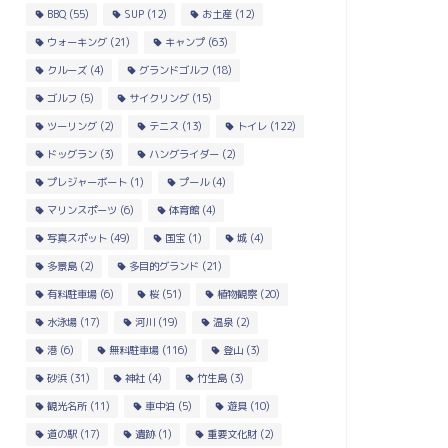
BBQ
(55)
SUP
(12)
お土産
(12)
ウォーキング
(21)
キャンプ
(63)
クルーズ
(4)
グランドゴルフ
(18)
ゴルフ
(5)
サイクリング
(15)
ツーリング
(2)
テニス
(13)
トイレ
(122)
ドッグラン
(3)
ハングライダー
(2)
プレジャーボート
(1)
プール
(4)
マリンスポーツ
(6)
体育館
(4)
写真スポット
(49)
国宝
(1)
城
(4)
多景島
(2)
多目的グランド
(21)
有料駐車場
(6)
桜
(51)
植物観察
(20)
水泳場
(17)
河川
(19)
温泉
(2)
港
(6)
無料駐車場
(116)
登山
(3)
砂浜
(31)
神社
(4)
竹生島
(3)
観光名所
(11)
車中泊
(5)
遊具
(10)
道の駅
(17)
遺跡
(1)
重要文化財
(2)