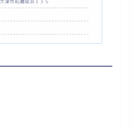
賀県大津市和邇南浜３３５
8