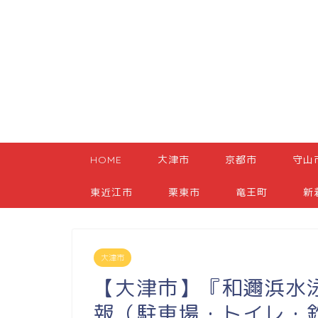
HOME
大津市
京都市
守山
東近江市
栗東市
竜王町
新
大津市
【大津市】『和邇浜水
報（駐車場・トイレ・