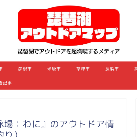
市
彦根市
米原市
草津市
長浜市
着記事
泳場：わに』のアウトドア情
釣り）