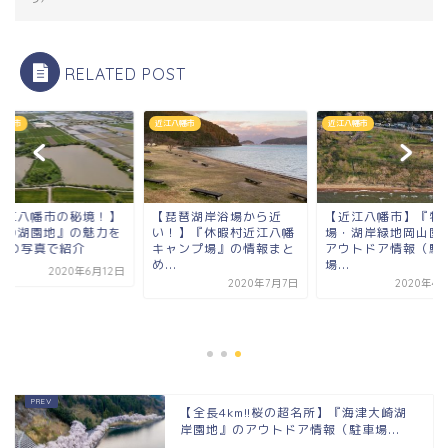
RELATED POST
八幡市
近江八幡市
近江八幡市
近江八幡市の秘境！】
【琵琶湖岸浴場から近
【近江八幡市】『牧
西の湖園地』の魅力を
い！】『休暇村近江八幡
場・湖岸緑地岡山園
2枚の写真で紹介
キャンプ場』の情報まと
アウトドア情報（駐
め...
場...
2020年6月12日
2020年7月7日
2020年4
【全長4km!!桜の超名所】『海津大崎湖
岸園地』のアウトドア情報（駐車場...