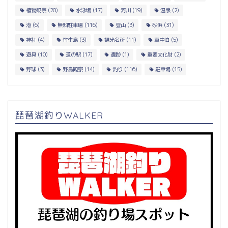
植物観察
(20)
水泳場
(17)
河川
(19)
温泉
(2)
港
(6)
無料駐車場
(116)
登山
(3)
砂浜
(31)
神社
(4)
竹生島
(3)
観光名所
(11)
車中泊
(5)
遊具
(10)
道の駅
(17)
遺跡
(1)
重要文化財
(2)
野球
(3)
野鳥観察
(14)
釣り
(116)
駐車場
(15)
琵琶湖釣りWALKER