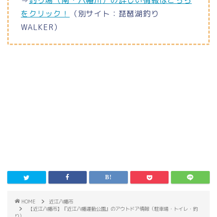
⇒
釣り場（南・八幡川）の詳しい情報はこちら
をクリック！
（別サイト：琵琶湖釣り
WALKER）
HOME
近江八幡市
【近江八幡市】『近江八幡運動公園』のアウトドア情報（駐車場・トイレ・釣
り）