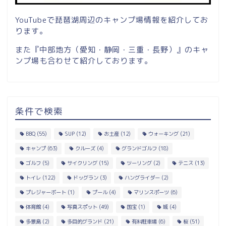
YouTubeで琵琶湖周辺のキャンプ場情報を紹介してお
ります。
また『中部地方（愛知・静岡・三重・長野）』のキャ
ンプ場も合わせて紹介しております。
条件で検索
BBQ
(55)
SUP
(12)
お土産
(12)
ウォーキング
(21)
キャンプ
(63)
クルーズ
(4)
グランドゴルフ
(18)
ゴルフ
(5)
サイクリング
(15)
ツーリング
(2)
テニス
(13)
トイレ
(122)
ドッグラン
(3)
ハングライダー
(2)
プレジャーボート
(1)
プール
(4)
マリンスポーツ
(6)
体育館
(4)
写真スポット
(49)
国宝
(1)
城
(4)
多景島
(2)
多目的グランド
(21)
有料駐車場
(6)
桜
(51)