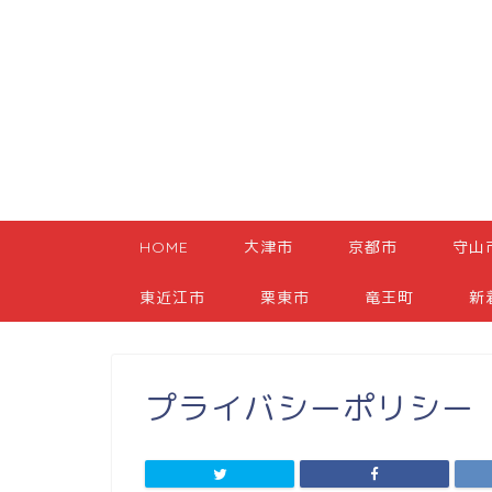
HOME
大津市
京都市
守山
東近江市
栗東市
竜王町
新
プライバシーポリシー