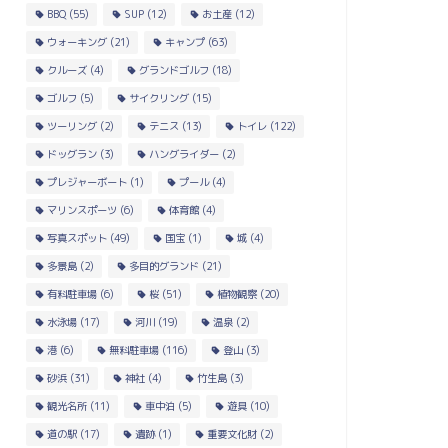
BBQ
(55)
SUP
(12)
お土産
(12)
ウォーキング
(21)
キャンプ
(63)
クルーズ
(4)
グランドゴルフ
(18)
ゴルフ
(5)
サイクリング
(15)
ツーリング
(2)
テニス
(13)
トイレ
(122)
ドッグラン
(3)
ハングライダー
(2)
プレジャーボート
(1)
プール
(4)
マリンスポーツ
(6)
体育館
(4)
写真スポット
(49)
国宝
(1)
城
(4)
多景島
(2)
多目的グランド
(21)
有料駐車場
(6)
桜
(51)
植物観察
(20)
水泳場
(17)
河川
(19)
温泉
(2)
港
(6)
無料駐車場
(116)
登山
(3)
砂浜
(31)
神社
(4)
竹生島
(3)
観光名所
(11)
車中泊
(5)
遊具
(10)
道の駅
(17)
遺跡
(1)
重要文化財
(2)