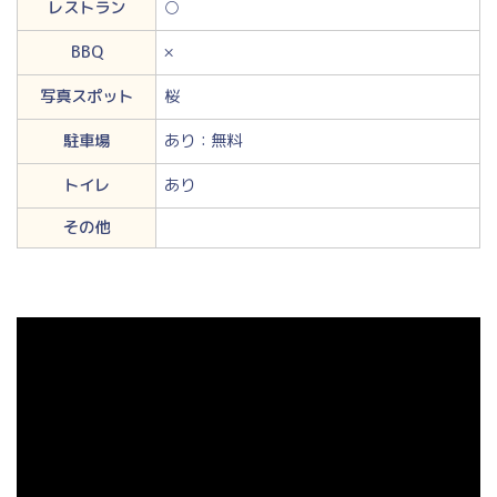
レストラン
○
BBQ
×
写真スポット
桜
駐車場
あり：無料
トイレ
あり
その他