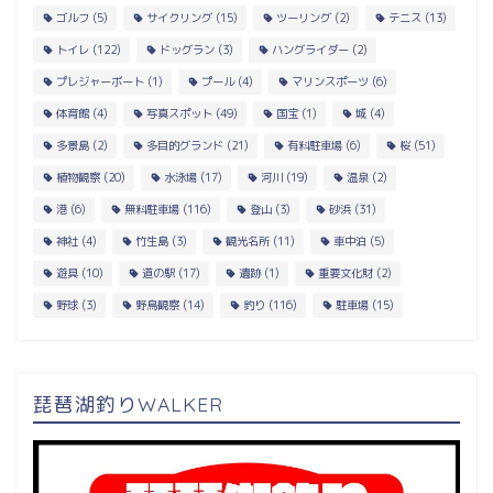
ゴルフ
(5)
サイクリング
(15)
ツーリング
(2)
テニス
(13)
トイレ
(122)
ドッグラン
(3)
ハングライダー
(2)
プレジャーボート
(1)
プール
(4)
マリンスポーツ
(6)
体育館
(4)
写真スポット
(49)
国宝
(1)
城
(4)
多景島
(2)
多目的グランド
(21)
有料駐車場
(6)
桜
(51)
植物観察
(20)
水泳場
(17)
河川
(19)
温泉
(2)
港
(6)
無料駐車場
(116)
登山
(3)
砂浜
(31)
神社
(4)
竹生島
(3)
観光名所
(11)
車中泊
(5)
遊具
(10)
道の駅
(17)
遺跡
(1)
重要文化財
(2)
野球
(3)
野鳥観察
(14)
釣り
(116)
駐車場
(15)
琵琶湖釣りWALKER