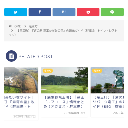
HOME
竜王町
【竜王町】『道の駅 竜王かがみの里』の観光ガイド（駐車場・トイレ・レスト
ラン）
RELATED POST
町
竜王町
竜王町
蒲生郡竜王町】『竜王
【竜王町】『道の駅 アグ
ルフコース』情報まと
リパーク竜王』の観光ガ
（アクセス・駐車場）
イド（BBQ・駐車場...
2020年8月13日
2020年6月16日
【公園みたいなサイ
竜王町】『妹背の里
略ガイド（駐車場・