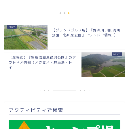
イ...
2020年7月
【グランドゴルフ場】『野洲川 川田河川
公園・北川原公園』アウトドア情報（...
【彦根市】『曽根沼湖岸緑地公園』のア
ウトドア情報（アクセス・駐車場・ト
イ...
アクティビティで検索