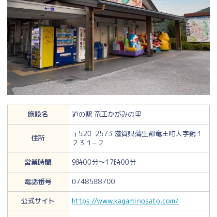
施設名
道の駅 竜王かがみの里
〒520-2573 滋賀県蒲生郡竜王町大字鏡１
住所
２３１−２
営業時間
9時00分～17時00分
電話番号
0748588700
公式サイト
https://www.kagaminosato.com/