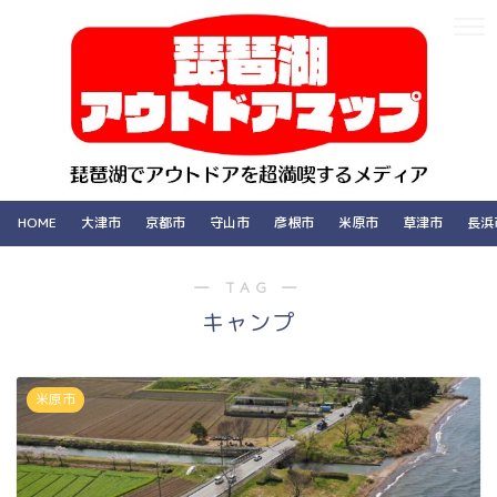
HOME
大津市
京都市
守山市
彦根市
米原市
草津市
長浜
― TAG ―
キャンプ
米原市