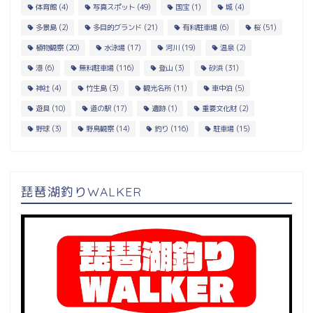
体育館
(4)
写真スポット
(49)
国宝
(1)
城
(4)
多景島
(2)
多目的グランド
(21)
有料駐車場
(6)
桜
(51)
植物観察
(20)
水泳場
(17)
河川
(19)
温泉
(2)
港
(6)
無料駐車場
(116)
登山
(3)
砂浜
(31)
神社
(4)
竹生島
(3)
観光名所
(11)
車中泊
(5)
遊具
(10)
道の駅
(17)
遺跡
(1)
重要文化財
(2)
野球
(3)
野鳥観察
(14)
釣り
(116)
駐車場
(15)
琵琶湖釣りWALKER