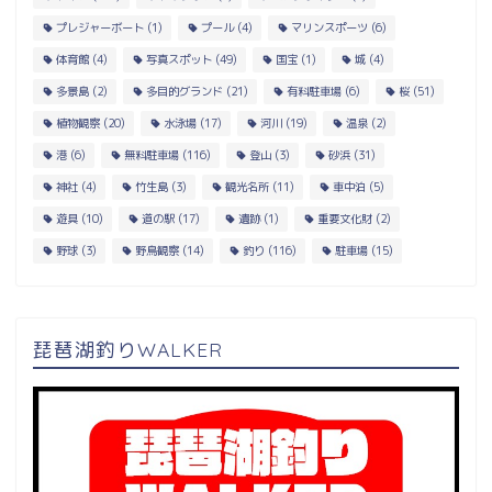
プレジャーボート
(1)
プール
(4)
マリンスポーツ
(6)
体育館
(4)
写真スポット
(49)
国宝
(1)
城
(4)
多景島
(2)
多目的グランド
(21)
有料駐車場
(6)
桜
(51)
植物観察
(20)
水泳場
(17)
河川
(19)
温泉
(2)
港
(6)
無料駐車場
(116)
登山
(3)
砂浜
(31)
神社
(4)
竹生島
(3)
観光名所
(11)
車中泊
(5)
遊具
(10)
道の駅
(17)
遺跡
(1)
重要文化財
(2)
野球
(3)
野鳥観察
(14)
釣り
(116)
駐車場
(15)
琵琶湖釣りWALKER