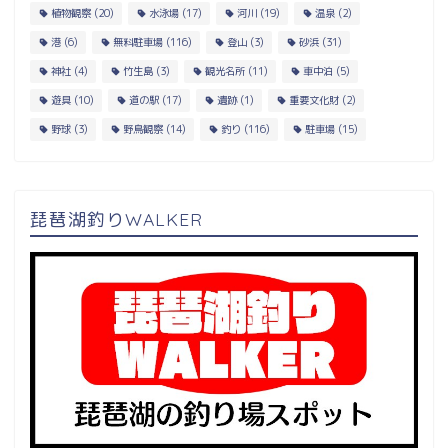
植物観察
(20)
水泳場
(17)
河川
(19)
温泉
(2)
港
(6)
無料駐車場
(116)
登山
(3)
砂浜
(31)
神社
(4)
竹生島
(3)
観光名所
(11)
車中泊
(5)
遊具
(10)
道の駅
(17)
遺跡
(1)
重要文化財
(2)
野球
(3)
野鳥観察
(14)
釣り
(116)
駐車場
(15)
琵琶湖釣りWALKER