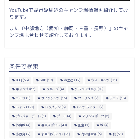
YouTubeで琵琶湖周辺のキャンプ場情報を紹介してお
ります。
また『中部地方（愛知・静岡・三重・長野）』のキャ
ンプ場も合わせて紹介しております。
条件で検索
BBQ
(55)
SUP
(12)
お土産
(12)
ウォーキング
(21)
キャンプ
(63)
クルーズ
(4)
グランドゴルフ
(18)
ゴルフ
(5)
サイクリング
(15)
ツーリング
(2)
テニス
(13)
トイレ
(122)
ドッグラン
(3)
ハングライダー
(2)
プレジャーボート
(1)
プール
(4)
マリンスポーツ
(6)
体育館
(4)
写真スポット
(49)
国宝
(1)
城
(4)
多景島
(2)
多目的グランド
(21)
有料駐車場
(6)
桜
(51)