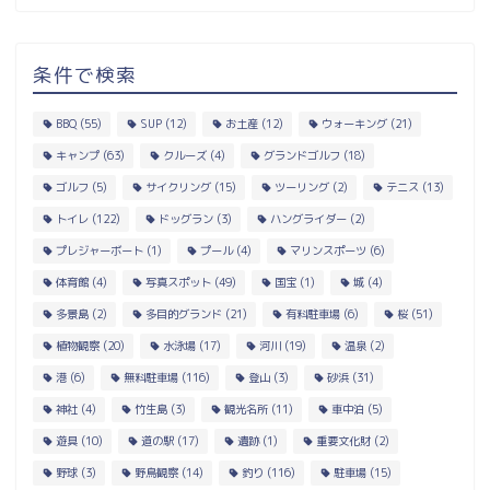
条件で検索
BBQ
(55)
SUP
(12)
お土産
(12)
ウォーキング
(21)
キャンプ
(63)
クルーズ
(4)
グランドゴルフ
(18)
ゴルフ
(5)
サイクリング
(15)
ツーリング
(2)
テニス
(13)
トイレ
(122)
ドッグラン
(3)
ハングライダー
(2)
プレジャーボート
(1)
プール
(4)
マリンスポーツ
(6)
体育館
(4)
写真スポット
(49)
国宝
(1)
城
(4)
多景島
(2)
多目的グランド
(21)
有料駐車場
(6)
桜
(51)
植物観察
(20)
水泳場
(17)
河川
(19)
温泉
(2)
港
(6)
無料駐車場
(116)
登山
(3)
砂浜
(31)
神社
(4)
竹生島
(3)
観光名所
(11)
車中泊
(5)
遊具
(10)
道の駅
(17)
遺跡
(1)
重要文化財
(2)
野球
(3)
野鳥観察
(14)
釣り
(116)
駐車場
(15)