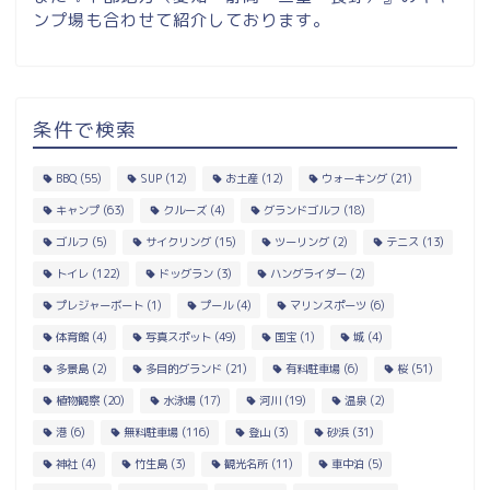
ンプ場も合わせて紹介しております。
条件で検索
BBQ
(55)
SUP
(12)
お土産
(12)
ウォーキング
(21)
キャンプ
(63)
クルーズ
(4)
グランドゴルフ
(18)
ゴルフ
(5)
サイクリング
(15)
ツーリング
(2)
テニス
(13)
トイレ
(122)
ドッグラン
(3)
ハングライダー
(2)
プレジャーボート
(1)
プール
(4)
マリンスポーツ
(6)
体育館
(4)
写真スポット
(49)
国宝
(1)
城
(4)
多景島
(2)
多目的グランド
(21)
有料駐車場
(6)
桜
(51)
植物観察
(20)
水泳場
(17)
河川
(19)
温泉
(2)
港
(6)
無料駐車場
(116)
登山
(3)
砂浜
(31)
神社
(4)
竹生島
(3)
観光名所
(11)
車中泊
(5)