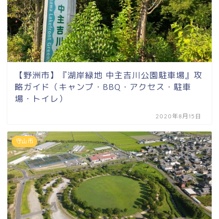
【野洲市】『湖岸緑地 中主吉川公園駐車場』攻
略ガイド（キャンプ・BBQ・アクセス・駐車
場・トイレ）
2020年8月15日
守山市