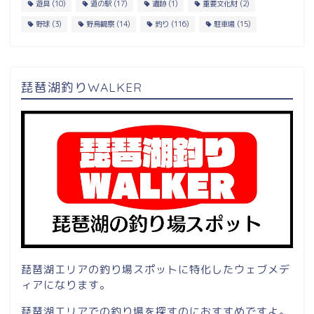
遊具
(10)
道の駅
(17)
遺跡
(1)
重要文化財
(2)
野球
(3)
野鳥観察
(14)
釣り
(116)
駐車場
(15)
琵琶湖釣りWALKER
琵琶湖エリアの釣り場スポットに特化したウェブメデ
ィアになります。
琵琶湖エリアでの釣り場を探すのにおすすめですよ。