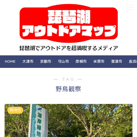
HOME
大津市
京都市
守山市
彦根市
米原市
草津市
長浜
― TAG ―
野鳥観察
野洲市