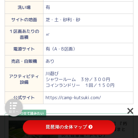
洗い場
有
サイトの地面
芝・土・砂利・砂
１区画あたりの
㎡
面積
電源サイト
有（A・B区画）
売店・自販機
あり
川遊び
アクティビティ
シャワールーム ３分／３００円
設備
コインランドリー １回／１５０円
公式サイト
https://camp-kutsuki.com/
目次へ
【高島市 安曇川が目の前】『朽
琵琶湖の全体マップ
木オートキャンプ場』情報まと
め（駐車場・トイレ）