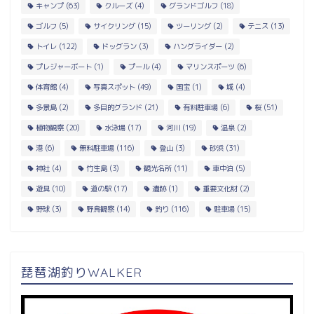
キャンプ
(63)
クルーズ
(4)
グランドゴルフ
(18)
ゴルフ
(5)
サイクリング
(15)
ツーリング
(2)
テニス
(13)
トイレ
(122)
ドッグラン
(3)
ハングライダー
(2)
プレジャーボート
(1)
プール
(4)
マリンスポーツ
(6)
体育館
(4)
写真スポット
(49)
国宝
(1)
城
(4)
多景島
(2)
多目的グランド
(21)
有料駐車場
(6)
桜
(51)
植物観察
(20)
水泳場
(17)
河川
(19)
温泉
(2)
港
(6)
無料駐車場
(116)
登山
(3)
砂浜
(31)
神社
(4)
竹生島
(3)
観光名所
(11)
車中泊
(5)
遊具
(10)
道の駅
(17)
遺跡
(1)
重要文化財
(2)
野球
(3)
野鳥観察
(14)
釣り
(116)
駐車場
(15)
琵琶湖釣りWALKER