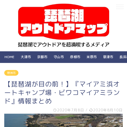
HOME
大津市
京都市
守山市
彦根市
米原市
草津市
長浜
野洲市
【琵琶湖が目の前！】『マイアミ浜オ
ートキャンプ場・ビワコマイアミラン
ド』情報まとめ
2020年7月8日
/
2020年8月10日