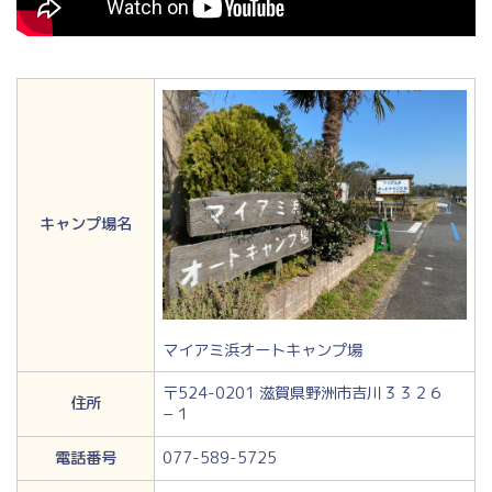
キャンプ場名
マイアミ浜オートキャンプ場
〒524-0201 滋賀県野洲市吉川３３２６
住所
−１
電話番号
077-589-5725