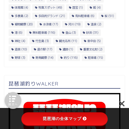
体育館
(4)
写真スポット
(49)
国宝
(1)
城
(4)
多景島
(2)
多目的グランド
(21)
有料駐車場
(6)
桜
(51)
植物観察
(20)
水泳場
(17)
河川
(19)
温泉
(2)
港
(6)
無料駐車場
(116)
登山
(3)
砂浜
(31)
神社
(4)
竹生島
(3)
観光名所
(11)
車中泊
(5)
遊具
(10)
道の駅
(17)
遺跡
(1)
重要文化財
(2)
野球
(3)
野鳥観察
(14)
釣り
(116)
駐車場
(15)
琵琶湖釣りWALKER
目次へ
琵琶湖の全体マップ