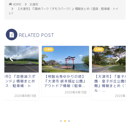
HOME
大津市
【大津市】『清林パーク（すもうパーク）』情報まとめ（遊具・駐車場・トイ
レ）
RELATED POST
市
大津市
大津市
明智光秀ゆかりの地】
【大津市】『皇子が丘公
大津市 坂本城址公園』
園・皇子が丘公園体育
ウトドア情報（駐車...
館』情報まとめ（プー
ル・...
2020年4月13日
2020年8月13日
【大津市】『琵琶湖
ーツランド』情報ま
（コース・駐車場・
イ...
2020年8