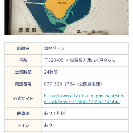
施設名
清林パーク
住所
〒520-0514 滋賀県大津市木戸９６６
営業時間
24時間
電話番号
077-528-2784（公園緑地課）
https://www.city.otsu.lg.jp/manabi/shis
公式サイト
etsu/b/koen/s/1388137358130.html
駐車場
あり：無料
トイレ
あり