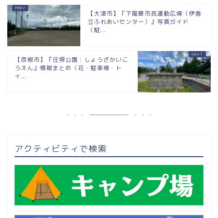
【大津市】『下龍華市民運動広場（伊香
立ふれあいセンター）』写真ガイド
（駐...
【彦根市】『庄堺公園：しょうざかいこ
うえん』情報まとめ（花・駐車場・ト
イ...
アクティビティで検索