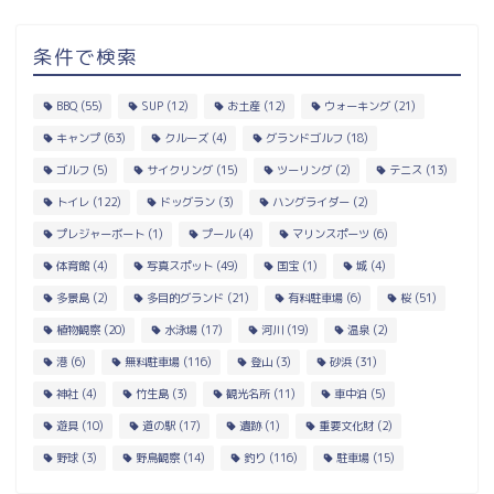
条件で検索
BBQ
(55)
SUP
(12)
お土産
(12)
ウォーキング
(21)
キャンプ
(63)
クルーズ
(4)
グランドゴルフ
(18)
ゴルフ
(5)
サイクリング
(15)
ツーリング
(2)
テニス
(13)
トイレ
(122)
ドッグラン
(3)
ハングライダー
(2)
プレジャーボート
(1)
プール
(4)
マリンスポーツ
(6)
体育館
(4)
写真スポット
(49)
国宝
(1)
城
(4)
多景島
(2)
多目的グランド
(21)
有料駐車場
(6)
桜
(51)
植物観察
(20)
水泳場
(17)
河川
(19)
温泉
(2)
港
(6)
無料駐車場
(116)
登山
(3)
砂浜
(31)
神社
(4)
竹生島
(3)
観光名所
(11)
車中泊
(5)
遊具
(10)
道の駅
(17)
遺跡
(1)
重要文化財
(2)
野球
(3)
野鳥観察
(14)
釣り
(116)
駐車場
(15)