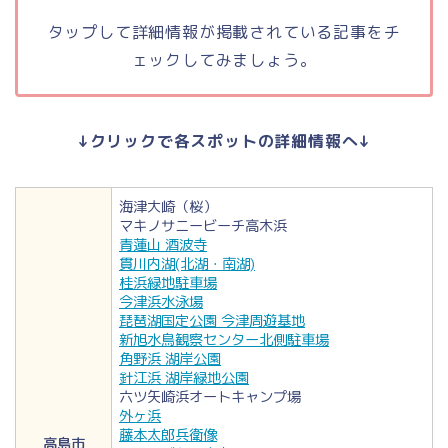
タップして詳細情報が掲載されている記事をチ
ェックしてみましょう。
↓クリックで各スポットの詳細情報へ↓
海津大崎（桜）
マキノサニービーチ高木浜
青蓮山 酒波寺
貫川内湖(北湖・南湖)
桂浜緑地駐車場
今津浜水泳場
琵琶湖国定公園 今津周遊基地
新旭水鳥観察センター北側駐車場
角野浜 湖岸公園
針江浜 湖岸緑地公園
六ツ矢崎浜オートキャンプ場
外ヶ浜
藤本太郎兵衛像
高島市