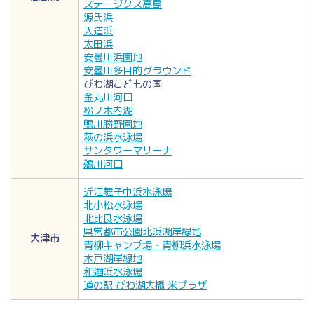
ステージクス高島
源氏浜
入道浜
太田浜
安曇川浜園地
安曇川多目的グラウンド
びわ湖こどもの国
金丸川河口
松ノ木内湖
鴨川勝野園地
萩の浜水泳場
サンタワーマリーナ
鵜川河口
近江舞子中浜水泳場
北小松水泳場
北比良水泳場
県営都市公園北浜湖岸緑地
大津市
青柳キャンプ場・青柳浜水泳場
木戸湖岸緑地
和邇浜水泳場
道の駅 びわ湖大橋 米プラザ