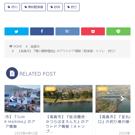
河川
無料駐車場
砂浜
釣り
HOME
高島市
【高島市】『鴨川勝野園地』のアウトドア情報（駐車場・トイレ・釣り）
RELATED POST
市
高島市
高島市
高島市】『SUN
【高島市】『桂浜園地：
【高島市】『金丸川
WER MARINA』のア
かつらはまえんち』のア
口』の釣り場の様子
トドア情報
ウトドア情報（キャン
プ...
2020年4月12日
2020年4