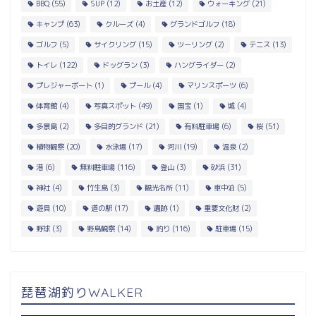
BBQ
(55)
SUP
(12)
お土産
(12)
ウォーキング
(21)
キャンプ
(63)
クルーズ
(4)
グランドゴルフ
(18)
ゴルフ
(5)
サイクリング
(15)
ツーリング
(2)
テニス
(13)
トイレ
(122)
ドッグラン
(3)
ハングライダー
(2)
プレジャーボート
(1)
プール
(4)
マリンスポーツ
(6)
体育館
(4)
写真スポット
(49)
国宝
(1)
城
(4)
多景島
(2)
多目的グランド
(21)
有料駐車場
(6)
桜
(51)
植物観察
(20)
水泳場
(17)
河川
(19)
温泉
(2)
港
(6)
無料駐車場
(116)
登山
(3)
砂浜
(31)
神社
(4)
竹生島
(3)
観光名所
(11)
車中泊
(5)
遊具
(10)
道の駅
(17)
遺跡
(1)
重要文化財
(2)
野球
(3)
野鳥観察
(14)
釣り
(116)
駐車場
(15)
琵琶湖釣りWALKER