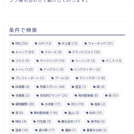
ンプ場も合わせて紹介しております。
条件で検索
BBQ
(55)
SUP
(12)
お土産
(12)
ウォーキング
(21)
キャンプ
(63)
クルーズ
(4)
グランドゴルフ
(18)
ゴルフ
(5)
サイクリング
(15)
ツーリング
(2)
テニス
(13)
トイレ
(122)
ドッグラン
(3)
ハングライダー
(2)
プレジャーボート
(1)
プール
(4)
マリンスポーツ
(6)
体育館
(4)
写真スポット
(49)
国宝
(1)
城
(4)
多景島
(2)
多目的グランド
(21)
有料駐車場
(6)
桜
(51)
植物観察
(20)
水泳場
(17)
河川
(19)
温泉
(2)
港
(6)
無料駐車場
(116)
登山
(3)
砂浜
(31)
神社
(4)
竹生島
(3)
観光名所
(11)
車中泊
(5)
遊具
(10)
道の駅
(17)
遺跡
(1)
重要文化財
(2)