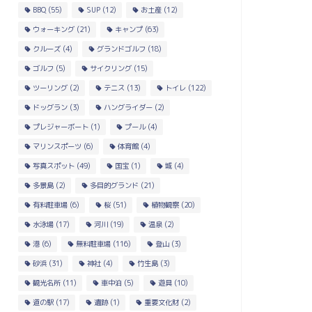
BBQ
(55)
SUP
(12)
お土産
(12)
ウォーキング
(21)
キャンプ
(63)
クルーズ
(4)
グランドゴルフ
(18)
ゴルフ
(5)
サイクリング
(15)
ツーリング
(2)
テニス
(13)
トイレ
(122)
ドッグラン
(3)
ハングライダー
(2)
プレジャーボート
(1)
プール
(4)
マリンスポーツ
(6)
体育館
(4)
写真スポット
(49)
国宝
(1)
城
(4)
多景島
(2)
多目的グランド
(21)
有料駐車場
(6)
桜
(51)
植物観察
(20)
水泳場
(17)
河川
(19)
温泉
(2)
港
(6)
無料駐車場
(116)
登山
(3)
砂浜
(31)
神社
(4)
竹生島
(3)
観光名所
(11)
車中泊
(5)
遊具
(10)
道の駅
(17)
遺跡
(1)
重要文化財
(2)