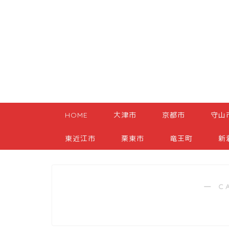
HOME
大津市
京都市
守山
東近江市
栗東市
竜王町
新
― C