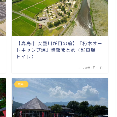
【高島市 安曇川が目の前】『朽木オー
トキャンプ場』情報まとめ（駐車場・
トイレ）
日
2020年8月10日
高島市