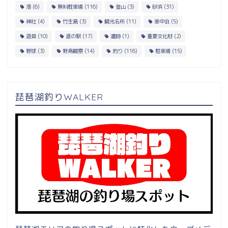
港
(6)
無料駐車場
(116)
登山
(3)
砂浜
(31)
神社
(4)
竹生島
(3)
観光名所
(11)
車中泊
(5)
遊具
(10)
道の駅
(17)
遺跡
(1)
重要文化財
(2)
野球
(3)
野鳥観察
(14)
釣り
(116)
駐車場
(15)
琵琶湖釣りWALKER