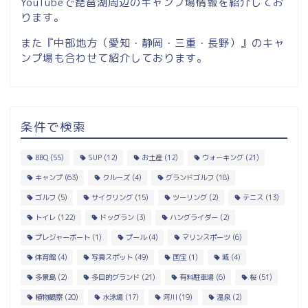
YouTubeで琵琶湖周辺のキャンプ場情報を紹介してお
ります。
また『中部地方（愛知・静岡・三重・長野）』のキャ
ンプ場も合わせて紹介しております。
条件で検索
BBQ
(55)
SUP
(12)
お土産
(12)
ウォーキング
(21)
キャンプ
(63)
クルーズ
(4)
グランドゴルフ
(18)
ゴルフ
(5)
サイクリング
(15)
ツーリング
(2)
テニス
(13)
トイレ
(122)
ドッグラン
(3)
ハングライダー
(2)
プレジャーボート
(1)
プール
(4)
マリンスポーツ
(6)
体育館
(4)
写真スポット
(49)
国宝
(1)
城
(4)
多景島
(2)
多目的グランド
(21)
有料駐車場
(6)
桜
(51)
植物観察
(20)
水泳場
(17)
河川
(19)
温泉
(2)