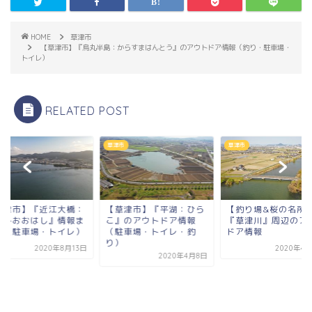
HOME
草津市
【草津市】『烏丸半島：からすまはんとう』のアウトドア情報（釣り・駐車場・
トイレ）
RELATED POST
市
草津市
草津市
草津市】『平湖：ひら
【釣り場&桜の名所】
』のアウトドア情報
『草津川』周辺のアウト
駐車場・トイレ・釣
ドア情報
）
2020年4月12日
2020年4月8日
【草津市】『近江大
おうみおおはし』情
とめ（駐車場・トイ
2020年8