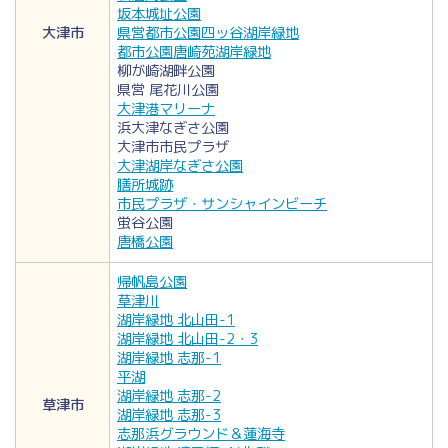
坂本城址公園
大津市
県営都市公園四ッ谷湖岸緑地
都市公園唐崎苑湖岸緑地
柳が崎湖畔公園
県営 尾花川公園
大津港マリーナ
浜大津なぎさ公園
大津市市民プラザ
大津湖岸なぎさ公園
膳所城跡
市民プラザ・サンシャインビーチ
蛍谷公園
唐橋公園
帰帆島公園
草津川
湖岸緑地 北山田-1
湖岸緑地 北山田-2・3
湖岸緑地 志那-1
平湖
湖岸緑地 志那-2
草津市
湖岸緑地 志那-3
志那浜グラウンド＆蓮海寺