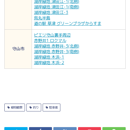
湖岸緑地 津田江-1(北側)
湖岸緑地 津田江-1(南側)
湖岸緑地 津田江-3
烏丸半島
道の駅 草津 グリーンプラザからすま
ピエリ守山裏手周辺
赤野井1 ロクマル
湖岸緑地 赤野井-3(北側)
守山市
湖岸緑地 赤野井-3(南側)
湖岸緑地 木浜-1
湖岸緑地 木浜-2
植物観察
釣り
駐車場