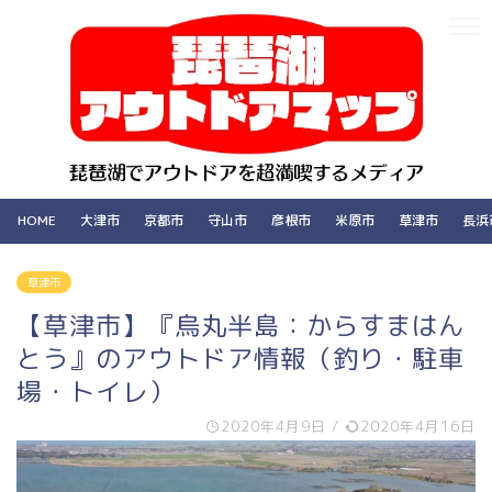
HOME
大津市
京都市
守山市
彦根市
米原市
草津市
長浜
草津市
【草津市】『烏丸半島：からすまはん
とう』のアウトドア情報（釣り・駐車
場・トイレ）
2020年4月9日
/
2020年4月16日