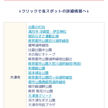
↓クリックで各スポットの詳細情報へ↓
出島の灯台
満月寺 浮御堂・伊豆神社
堅田なぎさ運動広場
県営都市公園衣川湖岸緑地
雄琴湖岸緑地
比叡辻臨水公園
木の岡ビオトープ
県営都市公園湖岸緑地比叡辻
県営都市公園大宮川湖岸緑地(飛地)
新唐崎公園
坂本城址公園
大津市
県営都市公園四ッ谷湖岸緑地
都市公園唐崎苑湖岸緑地
柳が崎湖畔公園
県営 尾花川公園
大津港マリーナ
浜大津なぎさ公園
大津市市民プラザ