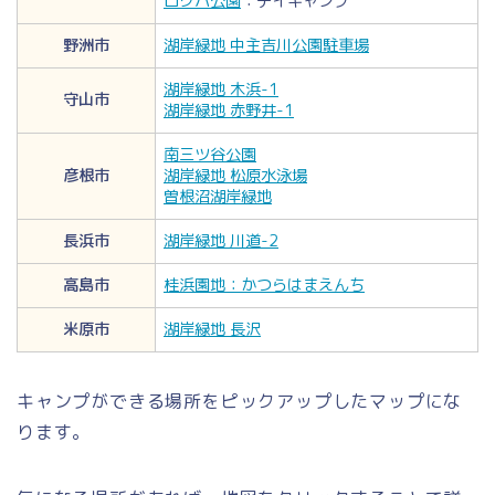
ロクハ公園
：デイキャンプ
野洲市
湖岸緑地 中主吉川公園駐車場
湖岸緑地 木浜-1
守山市
湖岸緑地 赤野井-1
南三ツ谷公園
彦根市
湖岸緑地 松原水泳場
曽根沼湖岸緑地
長浜市
湖岸緑地 川道-2
高島市
桂浜園地：かつらはまえんち
米原市
湖岸緑地 長沢
キャンプができる場所をピックアップしたマップにな
ります。