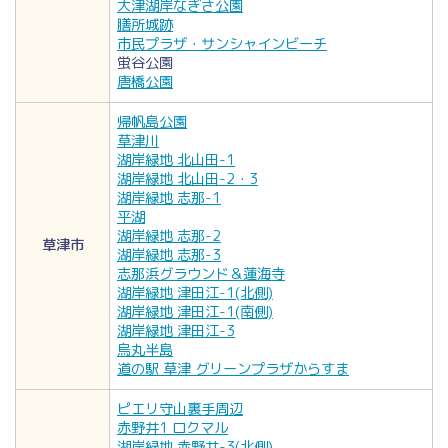
大津湖岸なぎさ公園
膳所城跡
市民プラザ・サンシャインビーチ
蛍谷公園
唐橋公園
帰帆島公園
草津川
湖岸緑地 北山田-1
湖岸緑地 北山田-2・3
湖岸緑地 志那-1
平湖
湖岸緑地 志那-2
草津市
湖岸緑地 志那-3
志那浜グラウンド＆蓮海寺
湖岸緑地 津田江-1(北側)
湖岸緑地 津田江-1(南側)
湖岸緑地 津田江-3
烏丸半島
道の駅 草津 グリーンプラザからすま
ピエリ守山裏手周辺
赤野井1 ロクマル
湖岸緑地 赤野井-3(北側)