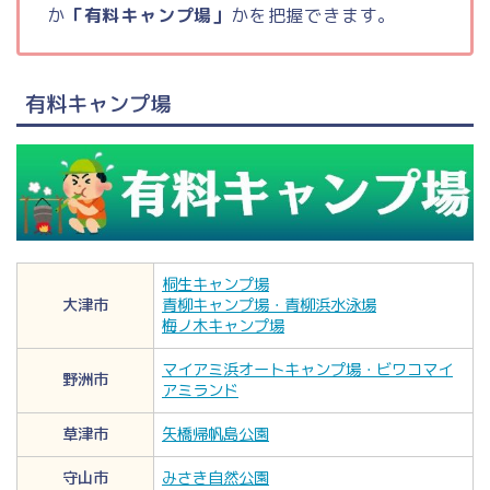
か
「有料キャンプ場」
かを把握できます。
有料キャンプ場
桐生キャンプ場
大津市
青柳キャンプ場・青柳浜水泳場
梅ノ木キャンプ場
マイアミ浜オートキャンプ場・ビワコマイ
野洲市
アミランド
草津市
矢橋帰帆島公園
守山市
みさき自然公園