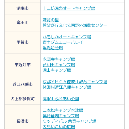
湖南市
十二坊温泉オートキャンプ場
妹背の里
竜王町
希望が丘文化公園野外活動センター
かもしかオートキャンプ場
甲賀市
青土ダムエコーバレイ
黒滝遊魚場
永源寺キャンプ場
東近江市
黄和田キャンプ場
深山キャンプ場
京都ＹＭＣＡ佐波江教育キャンプ場
近江八幡市
休暇村近江八幡キャンプ場
犬上郡多賀町
高取山ふれあい公園
二本松キャンプ水泳場
奥琵琶湖キャンプ場
長浜市
ウッディパル 余呉キャンプ場
大見いこいの広場