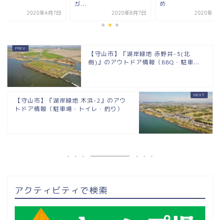
.
め
り...
2020年8月7日
2020年8月19日
2020年4
【守山市】『湖岸緑地 赤野井-3(北
側)』のアウトドア情報（BBQ・駐車...
【守山市】『湖岸緑地 木浜-2』のアウ
トドア情報（駐車場・トイレ・釣り）
アクティビティで検索