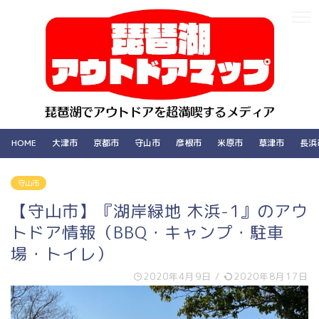
HOME
大津市
京都市
守山市
彦根市
米原市
草津市
長浜
守山市
【守山市】『湖岸緑地 木浜-1』のアウ
トドア情報（BBQ・キャンプ・駐車
場・トイレ）
2020年4月9日
/
2020年8月17日