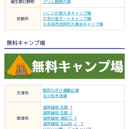
蒲生郡日野町
グリム冒険の森
いこいの里久多キャンプ場
京都市
久多の里オートキャンプ場
久多自然活用村大黒谷キャンプ場
無料キャンプ場
堅田なぎさ運動広場
大津市
北小松水泳場
湖岸緑地 志那-1
湖岸緑地 志那-2
草津市
湖岸緑地 津田江-3
湖岸緑地 北山田-2・3