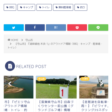
BBQ
キャンプ
トイレ
無料駐車場
釣り
HOME
守山市
【守山市】『湖岸緑地 木浜-1』のアウトドア情報（BBQ・キャンプ・駐車場・
トイレ）
RELATED POST
市
大津市
守山市
滋賀県守山市】旧森づ
【琵琶湖を自転車一
【守山市】『ピエリ
りセンター前公園（グ
周！】『ビワイチ』サイ
裏』のアウトドア情
ンドゴルフ場）情報
クリング39スポットまと
（駐車場・トイレ・