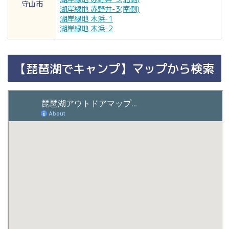
守山市
湖岸緑地 赤野井-3(南側)
湖岸緑地 木浜-1
湖岸緑地 木浜-2
【琵琶湖でキャンプ】マップから検索