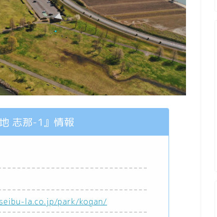
地 志那-1』情報
seibu-la.co.jp/park/kogan/