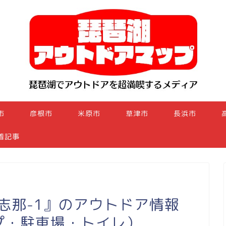
市
彦根市
米原市
草津市
長浜市
着記事
志那-1』のアウトドア情報
プ・駐車場・トイレ）