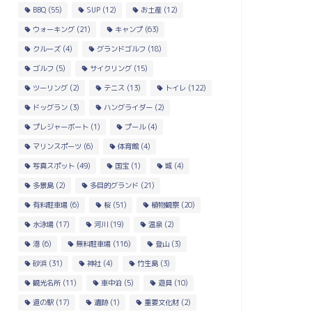
BBQ
(55)
SUP
(12)
お土産
(12)
ウォーキング
(21)
キャンプ
(63)
クルーズ
(4)
グランドゴルフ
(18)
ゴルフ
(5)
サイクリング
(15)
ツーリング
(2)
テニス
(13)
トイレ
(122)
ドッグラン
(3)
ハングライダー
(2)
プレジャーボート
(1)
プール
(4)
マリンスポーツ
(6)
体育館
(4)
写真スポット
(49)
国宝
(1)
城
(4)
多景島
(2)
多目的グランド
(21)
有料駐車場
(6)
桜
(51)
植物観察
(20)
水泳場
(17)
河川
(19)
温泉
(2)
港
(6)
無料駐車場
(116)
登山
(3)
砂浜
(31)
神社
(4)
竹生島
(3)
観光名所
(11)
車中泊
(5)
遊具
(10)
道の駅
(17)
遺跡
(1)
重要文化財
(2)