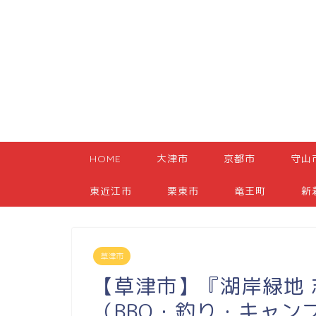
HOME
大津市
京都市
守山
東近江市
栗東市
竜王町
新
草津市
【草津市】『湖岸緑地 
（BBQ・釣り・キャン