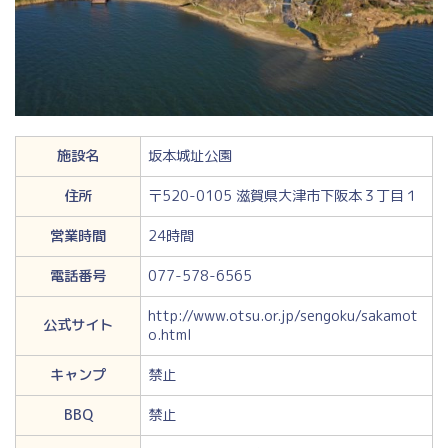
施設名
坂本城址公園
住所
〒520-0105 滋賀県大津市下阪本３丁目１
営業時間
24時間
電話番号
077-578-6565
http://www.otsu.or.jp/sengoku/sakamot
公式サイト
o.html
キャンプ
禁止
BBQ
禁止