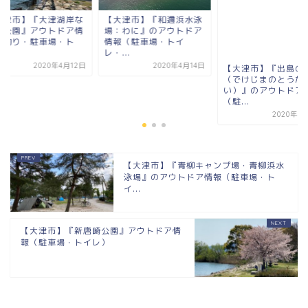
大津市】『大津湖岸な
【大津市】『和邇浜水泳
【大津市】『出島の
さ公園』アウトドア情
場：わに』のアウトドア
（でけじまのとうだ
（釣り・駐車場・ト
情報（駐車場・トイ
い）』のアウトドア
.
レ・...
（駐...
2020年4月12日
2020年4月14日
2020年4
【大津市】『青柳キャンプ場・青柳浜水
泳場』のアウトドア情報（駐車場・ト
イ...
【大津市】『新唐崎公園』アウトドア情
報（駐車場・トイレ）