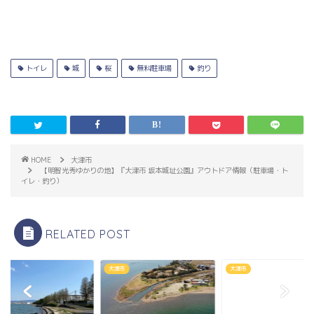
トイレ
城
桜
無料駐車場
釣り
HOME
大津市
【明智光秀ゆかりの地】『大津市 坂本城址公園』アウトドア情報（駐車場・ト
イレ・釣り）
RELATED POST
市
大津市
大津市