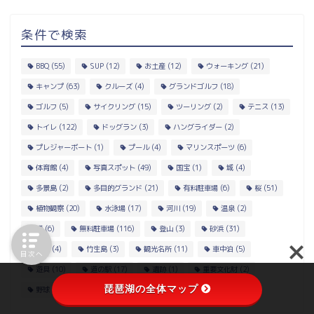
条件で検索
BBQ
(55)
SUP
(12)
お土産
(12)
ウォーキング
(21)
キャンプ
(63)
クルーズ
(4)
グランドゴルフ
(18)
ゴルフ
(5)
サイクリング
(15)
ツーリング
(2)
テニス
(13)
トイレ
(122)
ドッグラン
(3)
ハングライダー
(2)
プレジャーボート
(1)
プール
(4)
マリンスポーツ
(6)
体育館
(4)
写真スポット
(49)
国宝
(1)
城
(4)
多景島
(2)
多目的グランド
(21)
有料駐車場
(6)
桜
(51)
植物観察
(20)
水泳場
(17)
河川
(19)
温泉
(2)
港
(6)
無料駐車場
(116)
登山
(3)
砂浜
(31)
神社
(4)
竹生島
(3)
観光名所
(11)
車中泊
(5)
目次へ
遊具
(10)
道の駅
(17)
遺跡
(1)
重要文化財
(2)
琵琶湖の全体マップ
野球
(3)
野鳥観察
(14)
釣り
(116)
駐車場
(15)