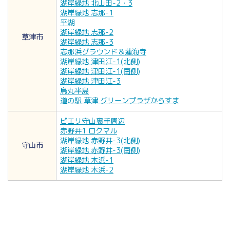
湖岸緑地 北山田-2・3
湖岸緑地 志那-1
平湖
湖岸緑地 志那-2
草津市
湖岸緑地 志那-3
志那浜グラウンド＆蓮海寺
湖岸緑地 津田江-1(北側)
湖岸緑地 津田江-1(南側)
湖岸緑地 津田江-3
烏丸半島
道の駅 草津 グリーンプラザからすま
ピエリ守山裏手周辺
赤野井1 ロクマル
湖岸緑地 赤野井-3(北側)
守山市
湖岸緑地 赤野井-3(南側)
湖岸緑地 木浜-1
湖岸緑地 木浜-2