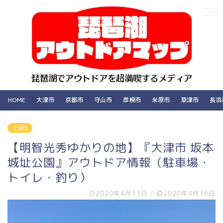
HOME
大津市
京都市
守山市
彦根市
米原市
草津市
長浜
大津市
【明智光秀ゆかりの地】『大津市 坂本
城址公園』アウトドア情報（駐車場・
トイレ・釣り）
2020年4月13日
/
2020年4月16日