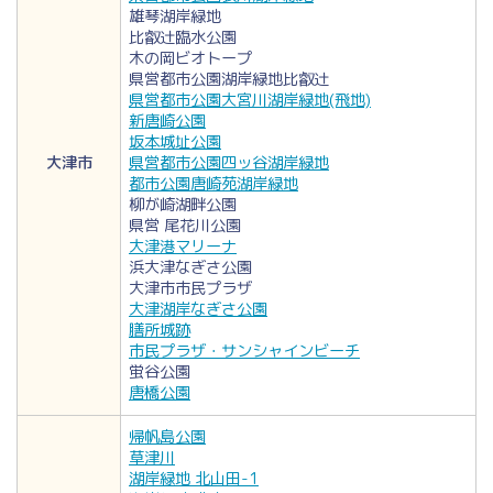
雄琴湖岸緑地
比叡辻臨水公園
木の岡ビオトープ
県営都市公園湖岸緑地比叡辻
県営都市公園大宮川湖岸緑地(飛地)
新唐崎公園
坂本城址公園
大津市
県営都市公園四ッ谷湖岸緑地
都市公園唐崎苑湖岸緑地
柳が崎湖畔公園
県営 尾花川公園
大津港マリーナ
浜大津なぎさ公園
大津市市民プラザ
大津湖岸なぎさ公園
膳所城跡
市民プラザ・サンシャインビーチ
蛍谷公園
唐橋公園
帰帆島公園
草津川
湖岸緑地 北山田-1