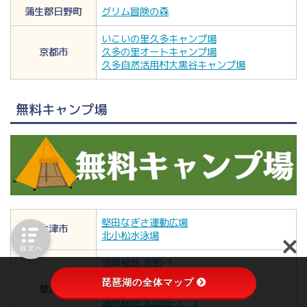
蒲生郡日野町
グリム冒険の森
いこいの里久多キャンプ場
京都市
久多の里オートキャンプ場
久多自然活用村大黒谷キャンプ場
無料キャンプ場
堅田なぎさ運動広場
大津市
北小松水泳場
目次へ
湖岸緑地 志那-1
湖岸緑地 志那-2
琵琶湖の全体マップ
草津市
湖岸緑地 津田江-3
湖岸緑地 北山田-2・3