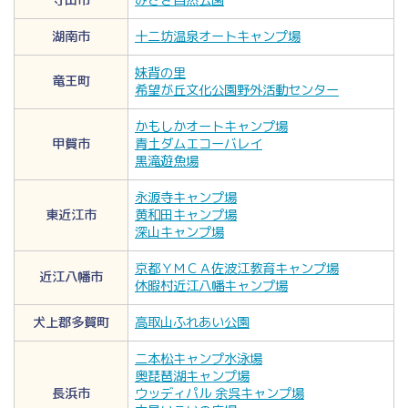
守山市
みさき自然公園
湖南市
十二坊温泉オートキャンプ場
妹背の里
竜王町
希望が丘文化公園野外活動センター
かもしかオートキャンプ場
甲賀市
青土ダムエコーバレイ
黒滝遊魚場
永源寺キャンプ場
東近江市
黄和田キャンプ場
深山キャンプ場
京都ＹＭＣＡ佐波江教育キャンプ場
近江八幡市
休暇村近江八幡キャンプ場
犬上郡多賀町
高取山ふれあい公園
二本松キャンプ水泳場
奥琵琶湖キャンプ場
長浜市
ウッディパル 余呉キャンプ場