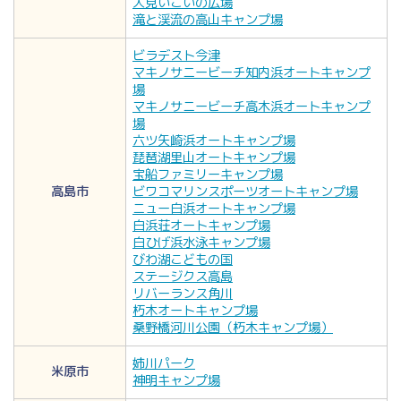
大見いこいの広場
滝と渓流の高山キャンプ場
ビラデスト今津
マキノサニービーチ知内浜オートキャンプ
場
マキノサニービーチ高木浜オートキャンプ
場
六ツ矢崎浜オートキャンプ場
琵琶湖里山オートキャンプ場
宝船ファミリーキャンプ場
高島市
ビワコマリンスポーツオートキャンプ場
ニュー白浜オートキャンプ場
白浜荘オートキャンプ場
白ひげ浜水泳キャンプ場
びわ湖こどもの国
ステージクス高島
リバーランス角川
朽木オートキャンプ場
桑野橋河川公園（朽木キャンプ場）
姉川パーク
米原市
神明キャンプ場