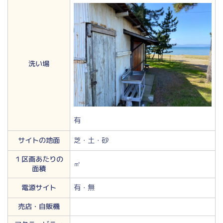
洗い場
有
サイトの地面
芝・土・砂
１区画あたりの
㎡
面積
電源サイト
有・無
売店・自販機