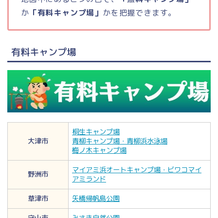
か
「有料キャンプ場」
かを把握できます。
有料キャンプ場
桐生キャンプ場
大津市
青柳キャンプ場・青柳浜水泳場
梅ノ木キャンプ場
マイアミ浜オートキャンプ場・ビワコマイ
野洲市
アミランド
草津市
矢橋帰帆島公園